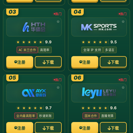
03
04
热门
热门
9.9
9.5
★ ★ ★ ★ ★
★ ★ ★ ★ ★
AC 米兰合作
高赔率
全球 IP 支持
多语言
注册
下载
注册
下载
05
06
热门
热门
9.7
9.6
★ ★ ★ ★ ★
★ ★ ★ ★ ★
业内最高赔率
秒速到账
国米合作
直播竞猜
注册
下载
注册
下载