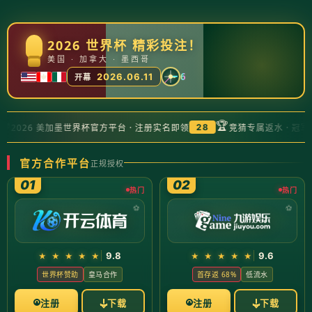
2026 世界杯 精彩投注！
美国 · 加拿大 · 墨西哥
6
2026.06.11
开幕
⚽
🏆
2026 美加墨世界杯官方平台 · 注册实名即领
竞猜专属返水 · 冠
28
官方合作平台
正规授权
01
02
热门
热门
9.8
9.6
★ ★ ★ ★ ★
★ ★ ★ ★ ★
世界杯赞助
皇马合作
首存返 68%
低流水
注册
下载
注册
下载